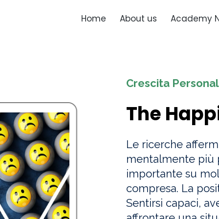
Home
About us
Academy 
Crescita Persona
The Happ
Le ricerche affer
mentalmente più p
importante su molti
compresa. La posit
Sentirsi capaci, av
affrontare una situ