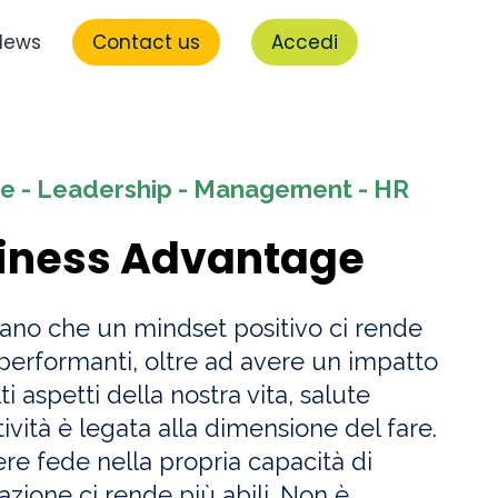
News
Contact us
Accedi
le - Leadership - Management - HR
iness Advantage
mano che un mindset positivo ci rende
erformanti, oltre ad avere un impatto
 aspetti della nostra vita, salute
ività è legata alla dimensione del fare.
ere fede nella propria capacità di
azione ci rende più abili. Non è