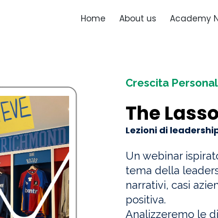
Home
About us
Academy 
Crescita Persona
The Lass
Lezioni di leadershi
Un webinar ispirato
tema della leader
narrativi, casi azie
positiva.
Analizzeremo le di