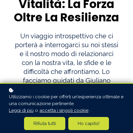
Vitalità: La Forza
Oltre La Resilienza
Un viaggio introspettivo che ci
porterà a interrogarci su noi stessi
e il nostro modo di relazionarci
con la nostra vita, le sfide e le
difficoltà che affrontiamo. Lo
facciamo guidati da Giuliano
Bergamaschi, il pedagogista al
Utilizziamo i cookie per offrirti un'esperienza ottimale e
fianco di Fefè De Giorgi alla guida
una comunicazione pertinente.
della Nazionale Italiana di
Leggi di più
o
accetta i singoli cookie
.
Pallavolo Maschile, protagonista
Rifiuta tutti
Ho capito!
delle ultime medaglie d'oro agli